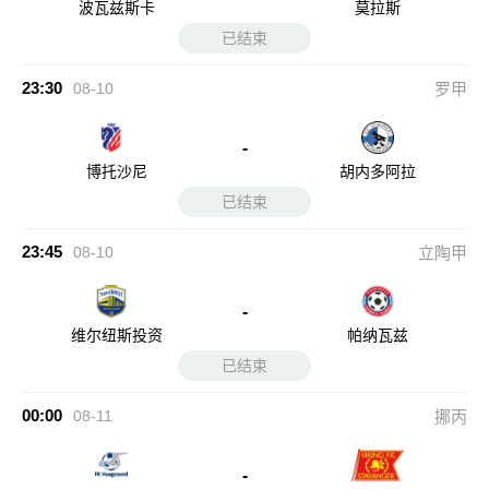
波瓦兹斯卡
莫拉斯
已结束
23:30
08-10
罗甲
-
博托沙尼
胡内多阿拉
已结束
23:45
08-10
立陶甲
-
维尔纽斯投资
帕纳瓦兹
已结束
00:00
08-11
挪丙
-