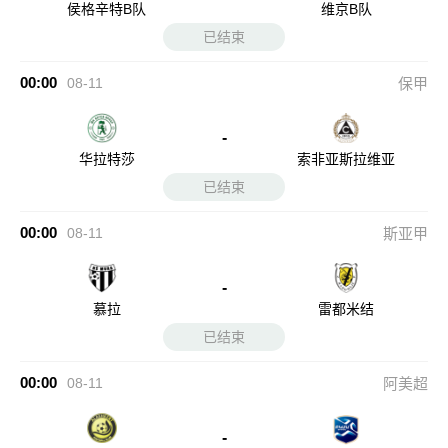
侯格辛特B队
维京B队
已结束
00:00
08-11
保甲
-
华拉特莎
索非亚斯拉维亚
已结束
00:00
08-11
斯亚甲
-
慕拉
雷都米结
已结束
00:00
08-11
阿美超
-