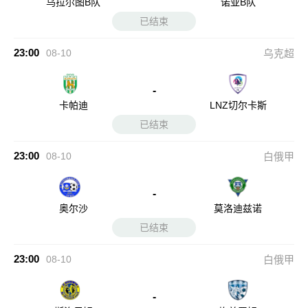
乌拉尔图B队
诺亚B队
已结束
23:00
08-10
乌克超
-
卡帕迪
LNZ切尔卡斯
已结束
23:00
08-10
白俄甲
-
奥尔沙
莫洛迪兹诺
已结束
23:00
08-10
白俄甲
-