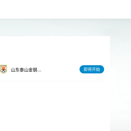
即将开始
山东泰山金钢山
队