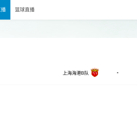
直播
篮球直播
-
上海海港B队