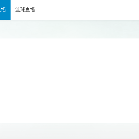
直播
篮球直播