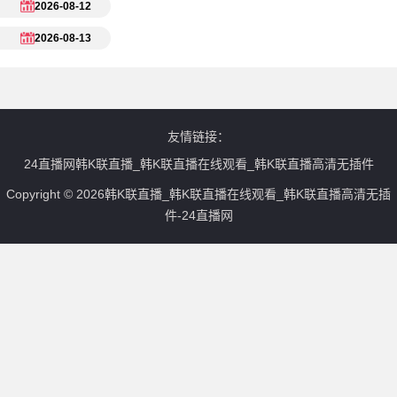
2026-08-12
2026-08-13
友情链接：
24直播网韩K联直播_韩K联直播在线观看_韩K联直播高清无插件
Copyright © 2026韩K联直播_韩K联直播在线观看_韩K联直播高清无插
件-24直播网