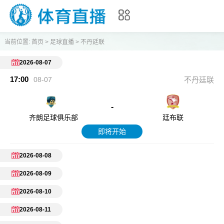
当前位置:
首页
>
足球直播
>
不丹廷联
2026-08-07
17:00
08-07
不丹廷联
-
齐朗足球俱乐部
廷布联
即将开始
2026-08-08
2026-08-09
2026-08-10
2026-08-11