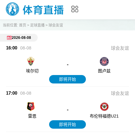
当前位置:
首页
>
足球直播
>
球会友谊
2026-08-08
16:00
08-08
球会友谊
-
埃尔切
图卢兹
即将开始
17:00
08-08
球会友谊
-
雷恩
布伦特福德U21
即将开始