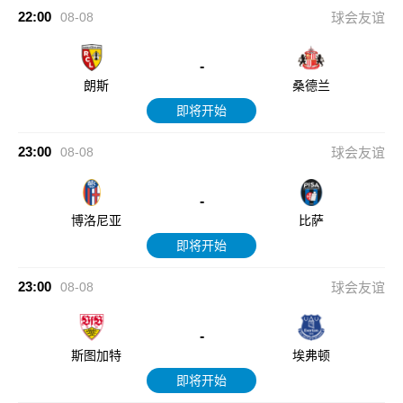
22:00
08-08
球会友谊
-
朗斯
桑德兰
即将开始
23:00
08-08
球会友谊
-
博洛尼亚
比萨
即将开始
23:00
08-08
球会友谊
-
斯图加特
埃弗顿
即将开始