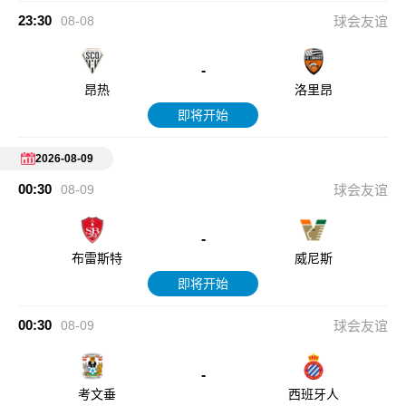
23:30
08-08
球会友谊
-
昂热
洛里昂
即将开始
2026-08-09
00:30
08-09
球会友谊
-
布雷斯特
威尼斯
即将开始
00:30
08-09
球会友谊
-
考文垂
西班牙人