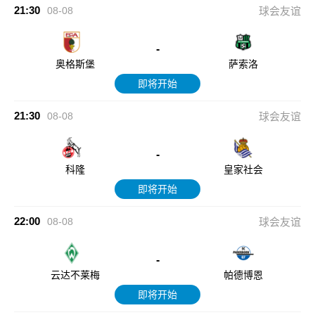
21:30
08-08
球会友谊
-
奥格斯堡
萨索洛
即将开始
21:30
08-08
球会友谊
-
科隆
皇家社会
即将开始
22:00
08-08
球会友谊
-
云达不莱梅
帕德博恩
即将开始