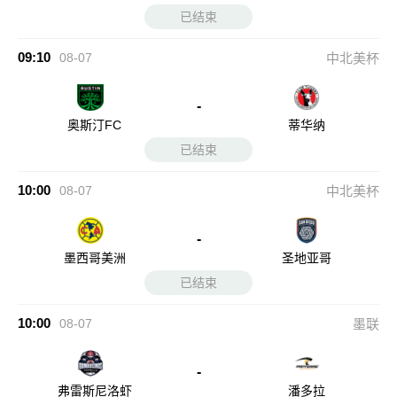
已结束
09:10
08-07
中北美杯
-
奥斯汀FC
蒂华纳
已结束
10:00
08-07
中北美杯
-
墨西哥美洲
圣地亚哥
已结束
10:00
08-07
墨联
-
弗雷斯尼洛虾
潘多拉