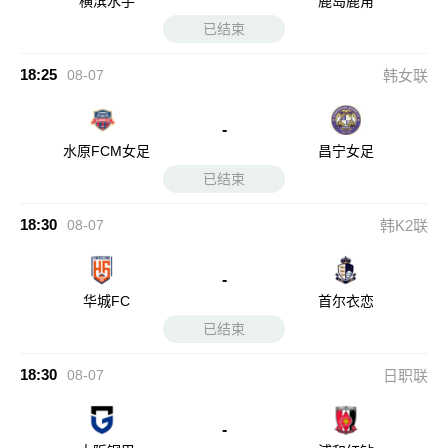
横滨水手
鹿岛鹿角
已结束
18:25
08-07
韩女联
-
水原FCM女足
昌宁女足
已结束
18:30
08-07
韩K2联
-
华城FC
首尔衣恋
已结束
18:30
08-07
日职联
-