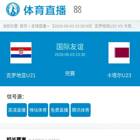
当前位置:
首页
>
足球直播
>
【2026-06-03 23:30:00】 克罗地亚U21 VS 卡塔尔U23
国际友谊
2026-06-03 23:30
完赛
克罗地亚U21
卡塔尔U23
信号源：
高清直播
咪咕体育
免费直播
腾讯体育
相关赛事