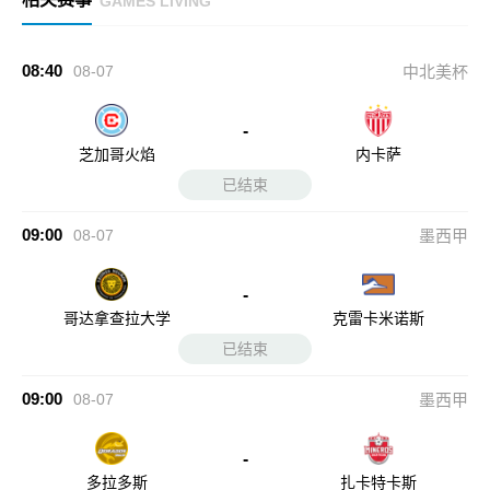
GAMES LIVING
08:40
08-07
中北美杯
-
芝加哥火焰
内卡萨
已结束
09:00
08-07
墨西甲
-
哥达拿查拉大学
克雷卡米诺斯
已结束
09:00
08-07
墨西甲
-
多拉多斯
扎卡特卡斯