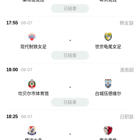
已结束
17:55
08-07
韩女联
-
现代制铁女足
世宗龟尾女足
已结束
18:00
08-07
澳南超
-
坎贝尔市体育馆
白城伍德维尔
已结束
18:25
08-07
日职联
-