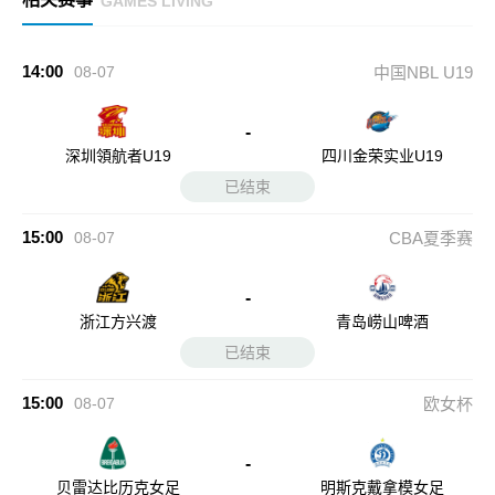
GAMES LIVING
14:00
08-07
中国NBL U19
-
深圳領航者U19
四川金荣实业U19
已结束
15:00
08-07
CBA夏季赛
-
浙江方兴渡
青岛崂山啤酒
已结束
15:00
08-07
欧女杯
-
贝雷达比历克女足
明斯克戴拿模女足