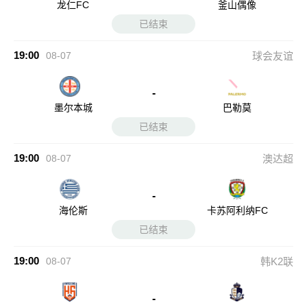
龙仁FC
釜山偶像
已结束
19:00
08-07
球会友谊
-
墨尔本城
巴勒莫
已结束
19:00
08-07
澳达超
-
海伦斯
卡苏阿利纳FC
已结束
19:00
08-07
韩K2联
-