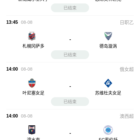
已结束
13:45
08-08
日职乙
-
札幌冈萨多
德岛漩涡
已结束
14:00
08-08
俄女超
-
叶尼塞女足
苏维杜夫女足
已结束
14:00
08-08
澳西超
-
湾水市
FC索伦托