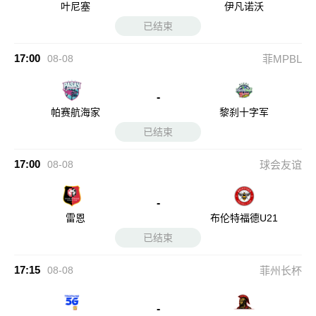
叶尼塞
伊凡诺沃
已结束
17:00
08-08
菲MPBL
-
帕赛航海家
黎刹十字军
已结束
17:00
08-08
球会友谊
-
雷恩
布伦特福德U21
已结束
17:15
08-08
菲州长杯
-