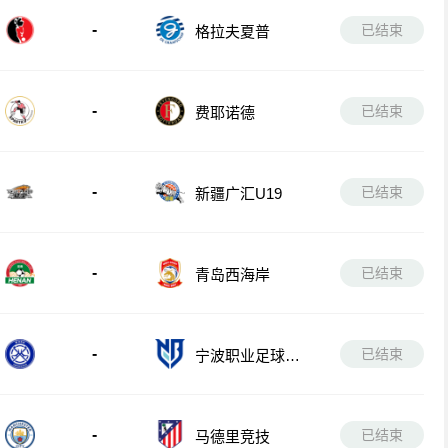
-
已结束
格拉夫夏普
-
已结束
费耶诺德
-
已结束
新疆广汇U19
-
已结束
青岛西海岸
-
已结束
宁波职业足球俱
乐部
-
已结束
马德里竞技