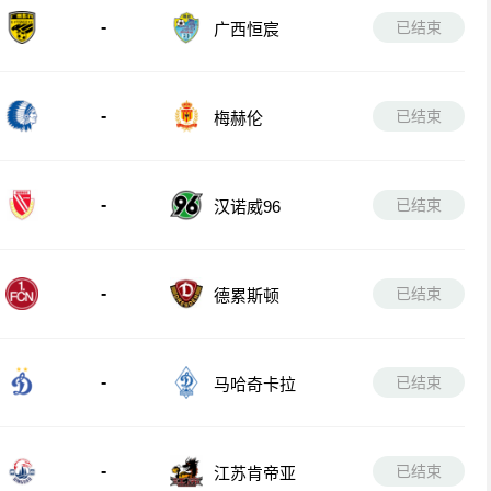
-
已结束
广西恒宸
-
已结束
梅赫伦
-
已结束
汉诺威96
-
已结束
德累斯顿
-
已结束
马哈奇卡拉
-
已结束
江苏肯帝亚