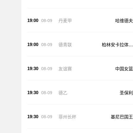
19:00
08-09
丹麦甲
哈维德夫
19:00
08-09
德青联
柏林安卡拉体育
U19
19:30
08-09
友谊赛
中国女篮
19:30
08-09
德乙
圣保利
19:30
08-09
菲州长杯
基尼巴国王