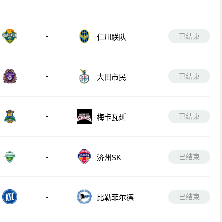
-
已结束
仁川联队
-
已结束
大田市民
-
已结束
梅卡瓦延
-
已结束
济州SK
-
已结束
比勒菲尔德