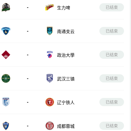
-
已结束
生力啤
-
已结束
南通支云
-
已结束
政治大學
-
已结束
武汉三镇
-
已结束
辽宁铁人
-
已结束
成都蓉城