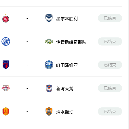
-
已结束
墨尔本胜利
-
已结束
伊普斯维奇部队
-
已结束
町田泽维亚
-
已结束
新泻天鹅
-
已结束
清水鼓动