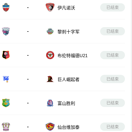
-
已结束
伊凡诺沃
-
已结束
黎刹十字军
-
已结束
布伦特福德U21
-
已结束
巨人崛起者
-
已结束
富山胜利
-
已结束
仙台维加泰