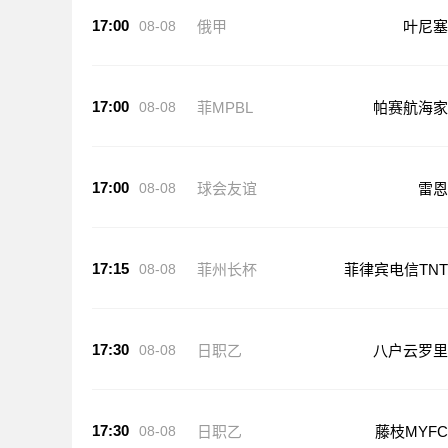
17:00
08-08
俄甲
叶尼塞
17:00
08-08
菲MPBL
帕赛航海家
17:00
08-08
球会友谊
雷恩
17:15
08-08
菲州长杯
菲律宾电信TNT
17:30
08-08
日职乙
八户云罗里
17:30
08-08
日职乙
藤枝MYFC