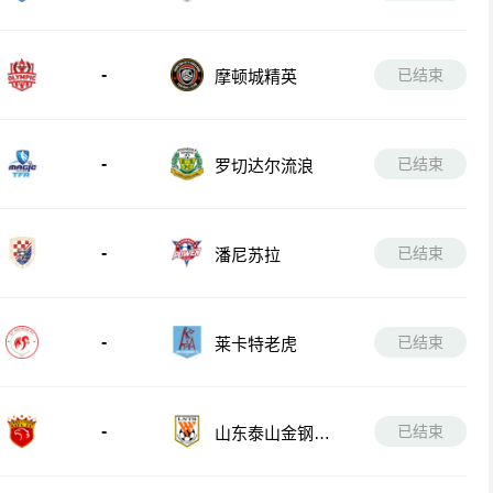
-
已结束
摩顿城精英
-
已结束
罗切达尔流浪
-
已结束
潘尼苏拉
-
已结束
莱卡特老虎
-
已结束
山东泰山金钢山
队