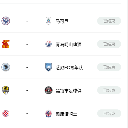
-
已结束
马可尼
-
已结束
青岛崂山啤酒
-
已结束
悉尼FC青年队
-
已结束
黑镇市足球俱乐
部
-
已结束
奥康诺骑士