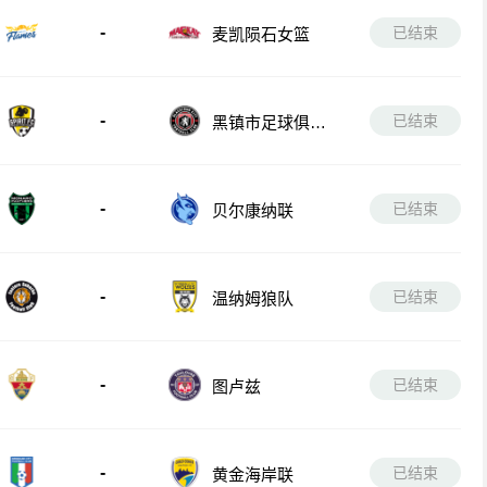
-
已结束
麦凯陨石女篮
-
已结束
黑镇市足球俱乐
部
-
已结束
贝尔康纳联
-
已结束
温纳姆狼队
-
已结束
图卢兹
-
已结束
黄金海岸联