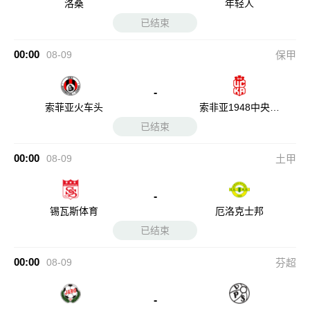
洛桑
年轻人
已结束
00:00
08-09
保甲
-
索菲亚火车头
索非亚1948中央陆
军
已结束
00:00
08-09
土甲
-
锡瓦斯体育
厄洛克士邦
已结束
00:00
08-09
芬超
-