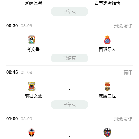
罗瑟汉姆
西布罗姆维奇
已结束
00:30
08-09
球会友谊
-
考文垂
西班牙人
已结束
00:45
08-09
荷甲
-
前进之鹰
威廉二世
已结束
01:00
08-09
球会友谊
-