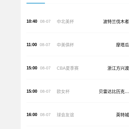
10:40
08-07
中北美杯
波特兰伐木者
11:00
08-07
中美俱杯
摩塔瓜
15:00
08-07
CBA夏季赛
浙江方兴渡
15:00
08-07
欧女杯
贝雷达比历克女
足
16:00
08-07
球会友谊
英特城