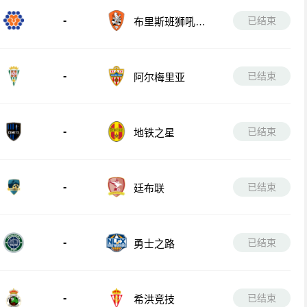
-
已结束
布里斯班狮吼青
年队
-
已结束
阿尔梅里亚
-
已结束
地铁之星
-
已结束
廷布联
-
已结束
勇士之路
-
已结束
希洪竞技