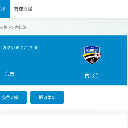
直播
篮球直播
阿卡达格 VS 內比治
|
2026-06-07 23:00
完赛
內比治
免费直播
腾讯体育