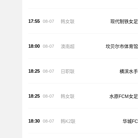
17:55
08-07
韩女联
现代制铁女足
18:00
08-07
澳南超
坎贝尔市体育馆
18:25
08-07
日职联
横滨水手
18:25
08-07
韩女联
水原FCM女足
18:30
08-07
韩K2联
华城FC