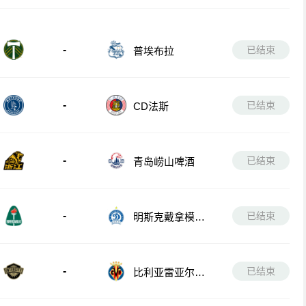
-
已结束
普埃布拉
-
已结束
CD法斯
-
已结束
青岛崂山啤酒
-
已结束
明斯克戴拿模女
足
-
已结束
比利亚雷亚尔B
队