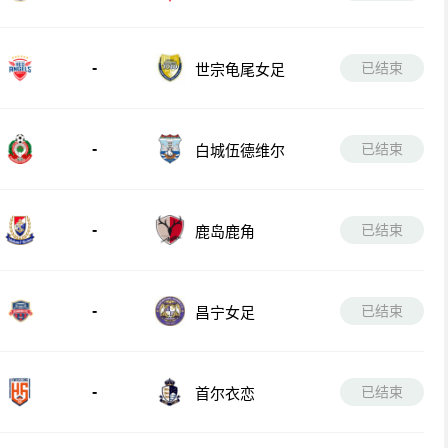
-
已结束
世宗龟尾女足
-
已结束
白城伍德维尔
-
已结束
鹿岛鹿角
-
已结束
昌宁女足
-
已结束
首尔衣恋