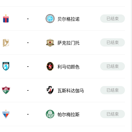
-
已结束
贝尔格拉诺
-
已结束
萨克拉门托
-
已结束
利马切颜色
-
已结束
瓦斯科达伽马
-
已结束
帕尔梅拉斯