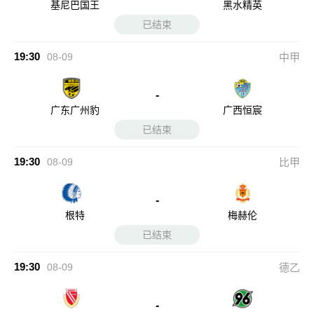
基尼巴国王
黑水精英
已结束
19:30
08-09
中甲
-
广东广州豹
广西恒宸
已结束
19:30
08-09
比甲
-
根特
梅赫伦
已结束
19:30
08-09
德乙
-