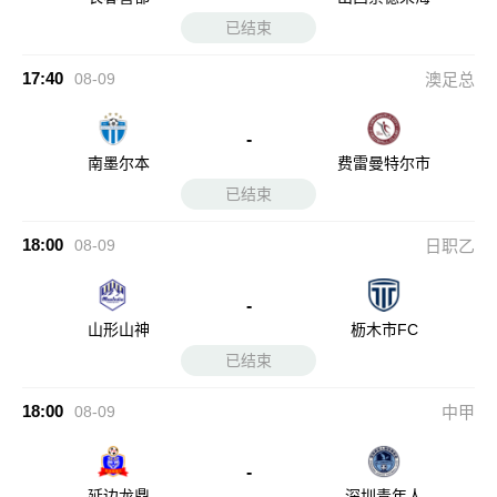
已结束
17:40
08-09
澳足总
-
南墨尔本
费雷曼特尔市
已结束
18:00
08-09
日职乙
-
山形山神
枥木市FC
已结束
18:00
08-09
中甲
-
延边龙鼎
深圳青年人