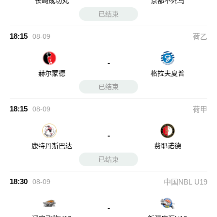
长崎成功丸
京都不死鸟
已结束
18:15
08-09
荷乙
-
赫尔蒙德
格拉夫夏普
已结束
18:15
08-09
荷甲
-
鹿特丹斯巴达
费耶诺德
已结束
18:30
08-09
中国NBL U19
-