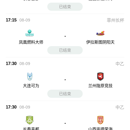
已结束
17:15
08-09
菲州长杯
-
凤凰燃料大师
伊拉斯图阴阳天
已结束
17:30
08-09
中乙
-
大连可为
兰州陇原竞技
已结束
17:30
08-09
中乙
-
长春喜都
山西崇德荣海