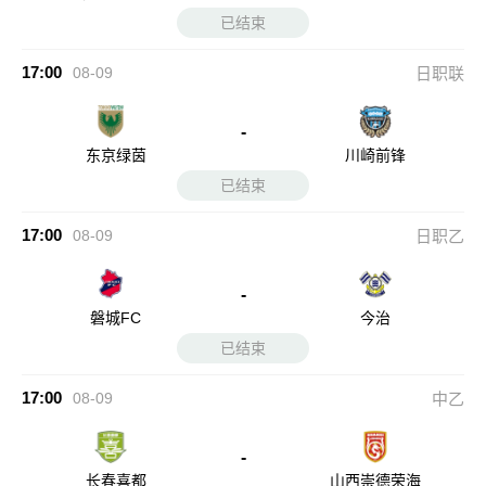
已结束
17:00
08-09
日职联
-
东京绿茵
川崎前锋
已结束
17:00
08-09
日职乙
-
磐城FC
今治
已结束
17:00
08-09
中乙
-
长春喜都
山西崇德荣海