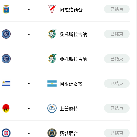
-
已结束
阿拉维预备
-
已结束
桑托斯拉古纳
-
已结束
桑托斯拉古纳
-
已结束
阿根廷女篮
-
已结束
上普恩特
-
已结束
费城联合