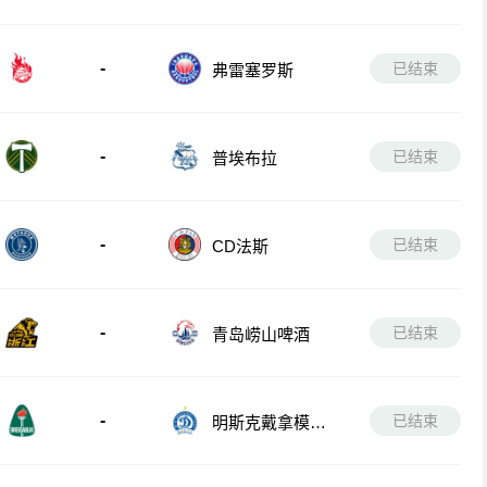
-
已结束
弗雷塞罗斯
-
已结束
普埃布拉
-
已结束
CD法斯
-
已结束
青岛崂山啤酒
-
已结束
明斯克戴拿模女
足