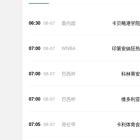
06:30
08-07
委内超
卡贝略港学院
07:00
WNBA
08-07
印第安纳狂热
07:00
08-07
巴西杯
科林蒂安
07:00
08-07
巴西杯
维多利亚
07:05
08-07
哥伦甲
卡利体育会