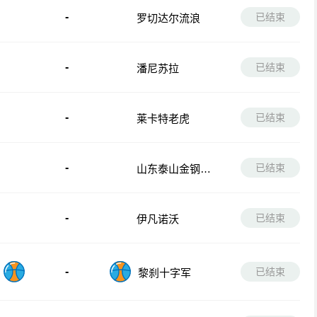
-
已结束
罗切达尔流浪
-
已结束
潘尼苏拉
-
已结束
莱卡特老虎
-
已结束
山东泰山金钢山
队
-
已结束
伊凡诺沃
-
已结束
黎刹十字军