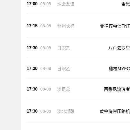
17:00
08-08
球会友谊
雷恩
17:15
08-08
菲州长杯
菲律宾电信TNT
17:30
08-08
日职乙
八户云罗里
17:30
08-08
日职乙
藤枝MYFC
17:30
08-08
澳足总
西悉尼流浪者
17:30
08-08
澳北部联
黄金海岸压路机