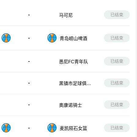
-
已结束
马可尼
-
已结束
青岛崂山啤酒
-
已结束
悉尼FC青年队
-
已结束
黑镇市足球俱乐
部
-
已结束
奥康诺骑士
-
已结束
麦凯陨石女篮