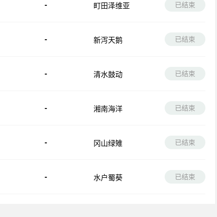
-
已结束
町田泽维亚
-
已结束
新泻天鹅
-
已结束
清水鼓动
-
已结束
湘南海洋
-
已结束
冈山绿雉
-
已结束
水户蜀葵