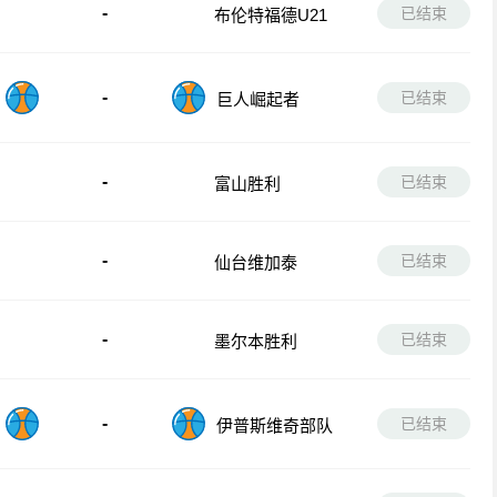
-
已结束
布伦特福德U21
-
已结束
巨人崛起者
-
已结束
富山胜利
-
已结束
仙台维加泰
-
已结束
墨尔本胜利
-
已结束
伊普斯维奇部队