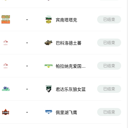
-
已结束
宾南塔塔克
-
已结束
巴科洛德土蕃
-
已结束
帕拉纳克爱国者
队
-
已结束
君达乐灰狼女篮
-
已结束
佩里湖飞鹰