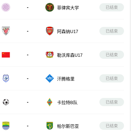
-
已结束
菲律宾大学
-
已结束
阿森纳U17
-
已结束
勒沃库森U17
-
已结束
汗腾格里
-
已结束
卡拉特B队
-
已结束
帕尔斯巴亚