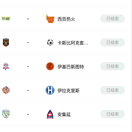
-
已结束
西贡热火
-
已结束
卡斯比阿克套B
队
-
已结束
伊基巴斯图特
-
已结束
伊拉克里斯
-
已结束
安集延