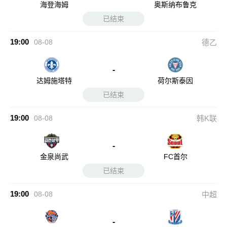
海登海姆
奥斯纳布鲁克
已结束
19:00
08-08
德乙
-
达姆施塔特
荷尔斯泰因
已结束
19:00
08-08
韩K联
-
金泉尚武
FC首尔
已结束
19:00
08-08
中超
-