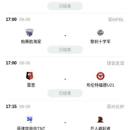
已结束
17:00
08-08
菲MPBL
-
帕赛航海家
黎刹十字军
已结束
17:00
08-08
球会友谊
-
雷恩
布伦特福德U21
已结束
17:15
08-08
菲州长杯
-
菲律宾电信TNT
巨人崛起者