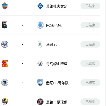
-
已结束
苏维杜夫女足
-
已结束
FC索伦托
-
已结束
马可尼
-
已结束
青岛崂山啤酒
-
已结束
悉尼FC青年队
-
已结束
黑镇市足球俱乐