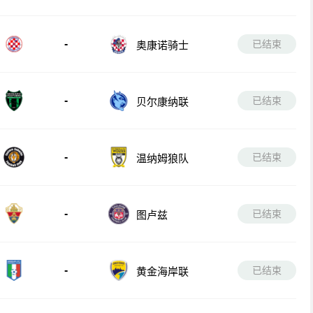
部
-
已结束
奥康诺骑士
-
已结束
贝尔康纳联
-
已结束
温纳姆狼队
-
已结束
图卢兹
-
已结束
黄金海岸联