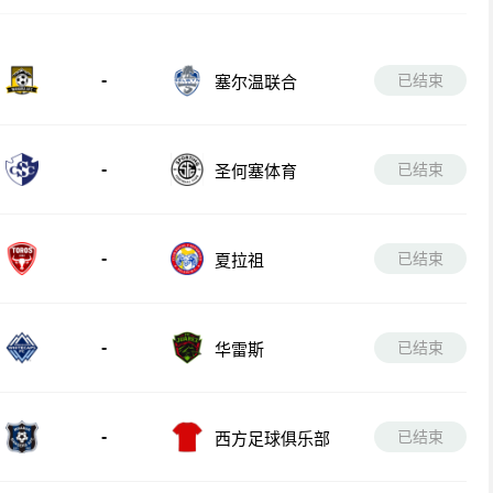
-
已结束
塞尔温联合
-
已结束
圣何塞体育
-
已结束
夏拉祖
-
已结束
华雷斯
-
已结束
西方足球俱乐部