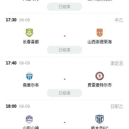
已结束
17:30
08-09
中乙
-
长春喜都
山西崇德荣海
已结束
17:40
08-09
澳足总
-
南墨尔本
费雷曼特尔市
已结束
18:00
08-09
日职乙
-
山形山神
枥木市FC