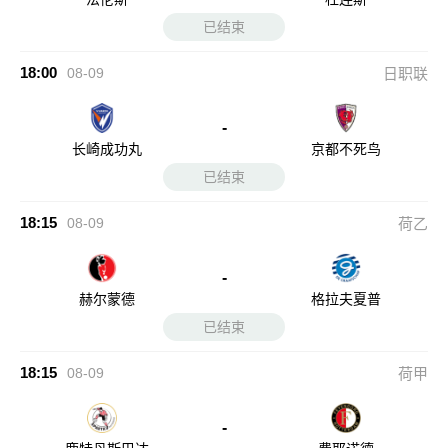
已结束
18:00
08-09
日职联
-
长崎成功丸
京都不死鸟
已结束
18:15
08-09
荷乙
-
赫尔蒙德
格拉夫夏普
已结束
18:15
08-09
荷甲
-