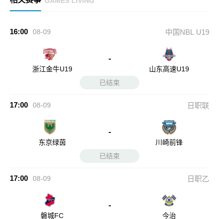
GAMES LIVING
16:00
08-09
中国NBL U19
-
浙江金牛U19
山东高速U19
已结束
17:00
08-09
日职联
-
东京绿茵
川崎前锋
已结束
17:00
08-09
日职乙
-
磐城FC
今治