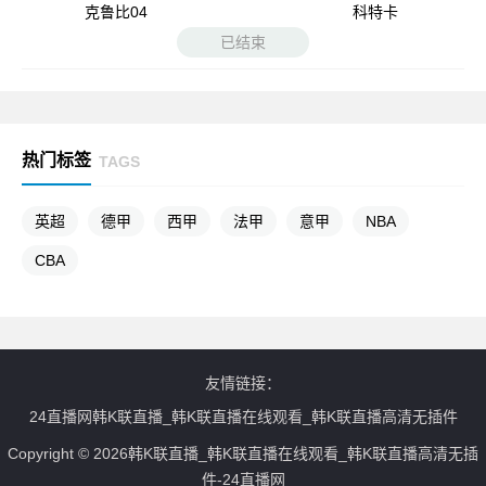
克鲁比04
科特卡
已结束
热门标签
TAGS
英超
德甲
西甲
法甲
意甲
NBA
CBA
友情链接：
24直播网韩K联直播_韩K联直播在线观看_韩K联直播高清无插件
Copyright © 2026韩K联直播_韩K联直播在线观看_韩K联直播高清无插
件-24直播网