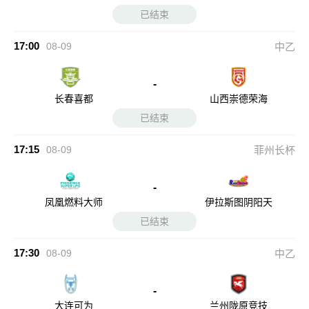
已结束
17:00
08-09
中乙
-
长春喜都
山西崇德荣海
已结束
17:15
08-09
菲州长杯
-
凤凰燃料大师
伊拉斯图阴阳天
已结束
17:30
08-09
中乙
-
大连可为
兰州陇原竞技