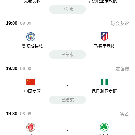
无锡吴钩
宁波职业足球俱乐
部
已结束
19:00
08-09
球会友谊
-
曼彻斯特城
马德里竞技
已结束
19:30
08-09
友谊赛
-
中国女篮
尼日利亚女篮
已结束
19:30
08-09
德乙
-