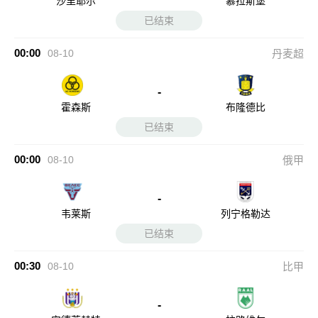
沙里耶尔
慕拉斯堡
已结束
00:00
08-10
丹麦超
-
霍森斯
布隆德比
已结束
00:00
08-10
俄甲
-
韦莱斯
列宁格勒达
已结束
00:30
08-10
比甲
-