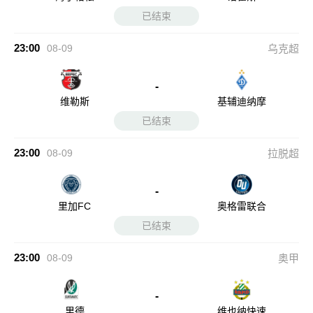
已结束
23:00
08-09
乌克超
-
维勒斯
基辅迪纳摩
已结束
23:00
08-09
拉脱超
-
里加FC
奥格雷联合
已结束
23:00
08-09
奥甲
-
里德
维也纳快速