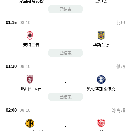
克里斯蒂安松
莫尔德
已结束
01:15
08-10
比甲
-
安特卫普
华斯兰德
已结束
01:30
08-10
俄超
-
喀山红宝石
奥伦堡加索维克
已结束
02:00
08-10
冰岛超
-