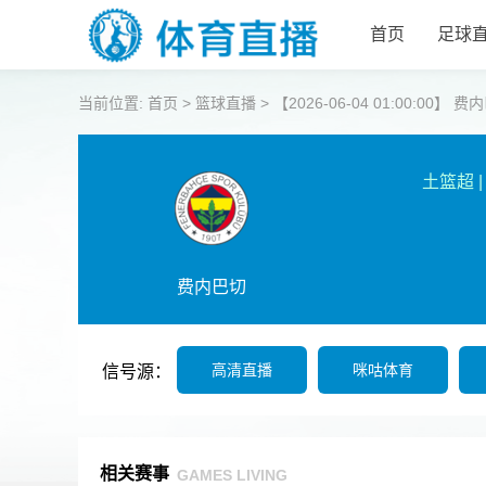
首页
足球
当前位置:
首页
>
篮球直播
>
【2026-06-04 01:00:00
土篮超
|
费内巴切
高清直播
咪咕体育
信号源：
相关赛事
GAMES LIVING