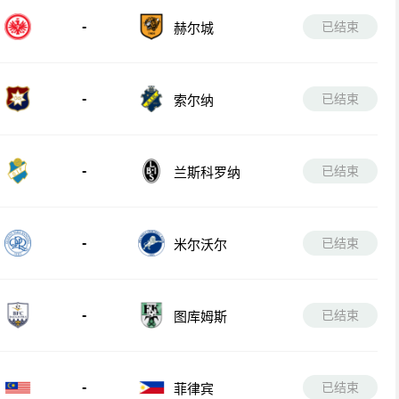
-
已结束
赫尔城
-
已结束
索尔纳
-
已结束
兰斯科罗纳
-
已结束
米尔沃尔
-
已结束
图库姆斯
-
已结束
菲律宾