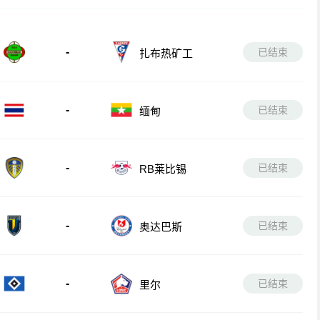
-
已结束
扎布热矿工
-
已结束
缅甸
-
已结束
RB莱比锡
-
已结束
奥达巴斯
-
已结束
里尔