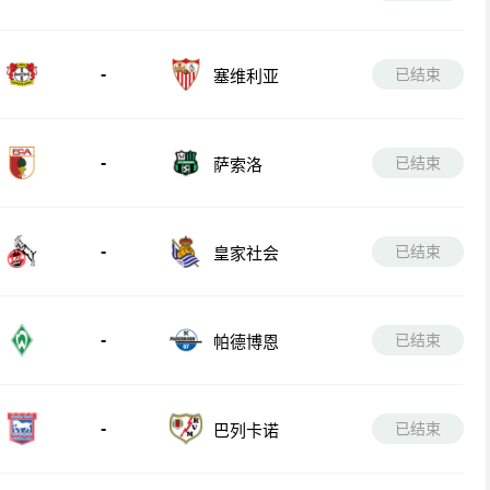
-
已结束
塞维利亚
-
已结束
萨索洛
-
已结束
皇家社会
-
已结束
帕德博恩
-
已结束
巴列卡诺