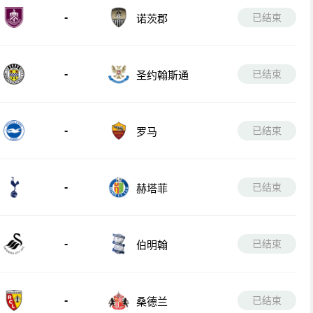
-
已结束
诺茨郡
-
已结束
圣约翰斯通
-
已结束
罗马
-
已结束
赫塔菲
-
已结束
伯明翰
-
已结束
桑德兰