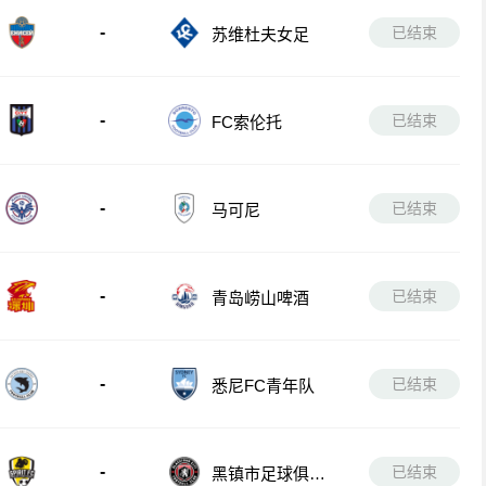
-
已结束
苏维杜夫女足
-
已结束
FC索伦托
-
已结束
马可尼
-
已结束
青岛崂山啤酒
-
已结束
悉尼FC青年队
-
已结束
黑镇市足球俱乐