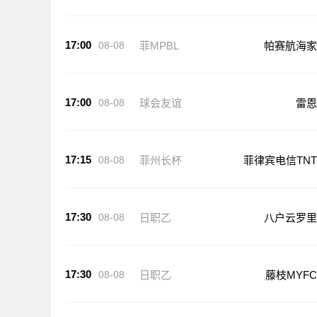
17:00
08-08
菲MPBL
帕赛航海家
17:00
08-08
球会友谊
雷恩
17:15
08-08
菲州长杯
菲律宾电信TNT
17:30
08-08
日职乙
八户云罗里
17:30
08-08
日职乙
藤枝MYFC