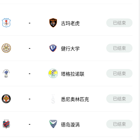
-
已结束
古玛老虎
-
已结束
健行大学
-
已结束
塔格拉诺联
-
已结束
悉尼奥林匹克
-
已结束
德岛漩涡