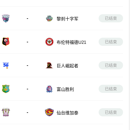
-
已结束
黎刹十字军
-
已结束
布伦特福德U21
-
已结束
巨人崛起者
-
已结束
富山胜利
-
已结束
仙台维加泰