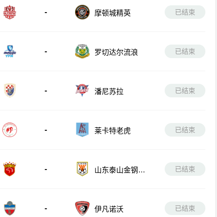
-
已结束
摩顿城精英
-
已结束
罗切达尔流浪
-
已结束
潘尼苏拉
-
已结束
莱卡特老虎
-
已结束
山东泰山金钢山
队
-
已结束
伊凡诺沃