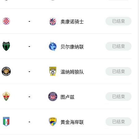
部
-
已结束
奥康诺骑士
-
已结束
贝尔康纳联
-
已结束
温纳姆狼队
-
已结束
图卢兹
-
已结束
黄金海岸联