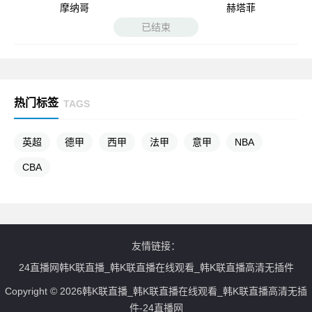
摩纳哥
赫塔菲
已结束
热门标签
TAGS
英超
德甲
西甲
法甲
意甲
NBA
CBA
友情链接：
24直播网韩K联直播_韩K联直播在线观看_韩K联直播高清无插件
Copyright © 2026韩K联直播_韩K联直播在线观看_韩K联直播高清无插
件-24直播网