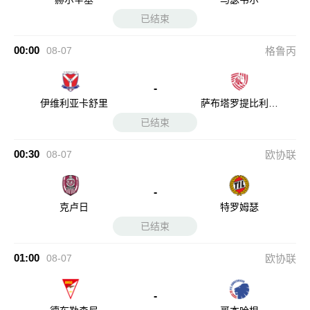
已结束
00:00
08-07
格鲁丙
-
伊维利亚卡舒里
萨布塔罗提比利锡
B队
已结束
00:30
08-07
欧协联
-
克卢日
特罗姆瑟
已结束
01:00
08-07
欧协联
-