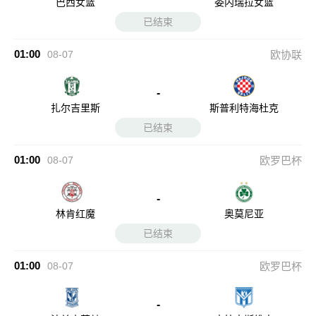
巴西女篮
委内瑞拉女篮
已结束
01:00
08-07
欧协联
-
扎尔吉里斯
斯普利特海杜克
已结束
01:00
08-07
欧罗巴杯
-
林肯红魔
奥莫尼亚
已结束
01:00
08-07
欧罗巴杯
-