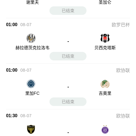
谢里夫
圣加仑
已结束
01:00
08-07
欧罗巴杯
-
赫拉德茨克拉洛韦
贝西克塔斯
已结束
01:00
08-07
欧协联
-
里加FC
吉奥里
已结束
01:30
08-07
欧协联
-