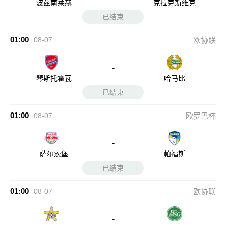
波兹南莱赫
克拉克斯维克
已结束
01:00
08-07
欧协联
-
琴斯托霍瓦
哈马比
已结束
01:00
08-07
欧罗巴杯
-
萨尔茨堡
帕福斯
已结束
01:00
08-07
欧协联
-