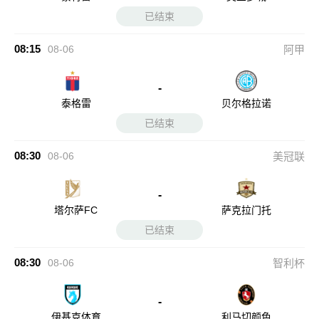
已结束
08:15
08-06
阿甲
-
泰格雷
贝尔格拉诺
已结束
08:30
08-06
美冠联
-
塔尔萨FC
萨克拉门托
已结束
08:30
08-06
智利杯
-
伊基克体育
利马切颜色