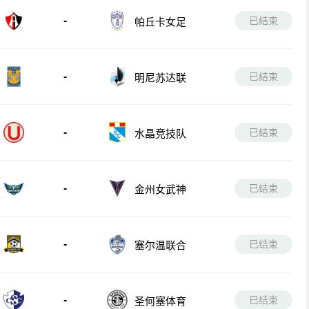
-
已结束
帕丘卡女足
-
已结束
明尼苏达联
-
已结束
水晶竞技队
-
已结束
金州女武神
-
已结束
塞尔温联合
-
已结束
圣何塞体育