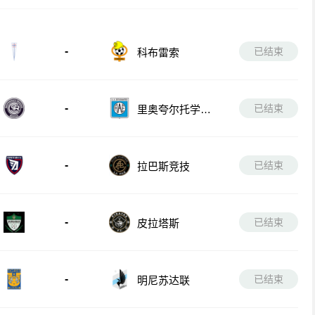
-
已结束
科布雷索
-
已结束
里奥夸尔托学生
队
-
已结束
拉巴斯竞技
-
已结束
皮拉塔斯
-
已结束
明尼苏达联