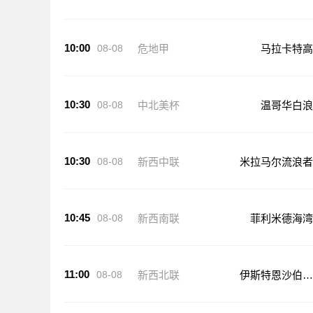
10:00
08-08
危地甲
马拉卡特高
10:30
08-08
中北美杯
温哥华白浪
10:30
08-08
新西中联
米拉马尔流浪者
10:45
08-08
新西南联
菲利米德海湾
11:00
08-08
新西北联
伊斯特恩沙伯奥
克兰