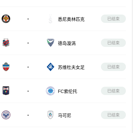
-
已结束
悉尼奥林匹克
-
已结束
德岛漩涡
-
已结束
苏维杜夫女足
-
已结束
FC索伦托
-
已结束
马可尼