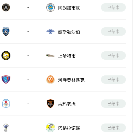
-
已结束
陶朗加市联
-
已结束
威斯顿沙伯
-
已结束
上哈特市
-
已结束
河畔奥林匹克
-
已结束
古玛老虎
-
已结束
塔格拉诺联