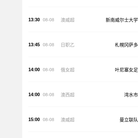
13:30
08-08
澳威超
新南威尔士大学
13:45
08-08
日职乙
札幌冈萨多
14:00
08-08
俄女超
叶尼塞女足
14:00
08-08
澳西超
湾水市
15:00
08-08
澳威超
曼立联队