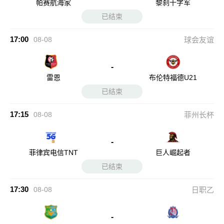
帕赛航海家
黎刹十字军
已结束
17:00
08-08
球会友谊
-
雷恩
布伦特福德U21
已结束
17:15
08-08
菲州长杯
-
菲律宾电信TNT
巨人崛起者
已结束
17:30
08-08
日职乙
-