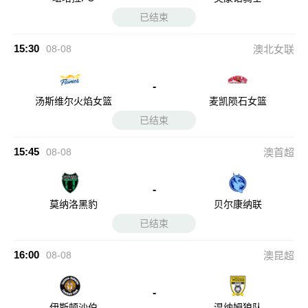
已结束
15:30
08-08
澳北女联
-
汤斯维尔火焰女篮
麦凯陨石女篮
已结束
15:45
08-08
澳首超
-
莫纳洛黑豹
贝尔康纳联
已结束
16:00
08-08
澳昆超
-
伊斯顿沙伯
温纳姆狼队