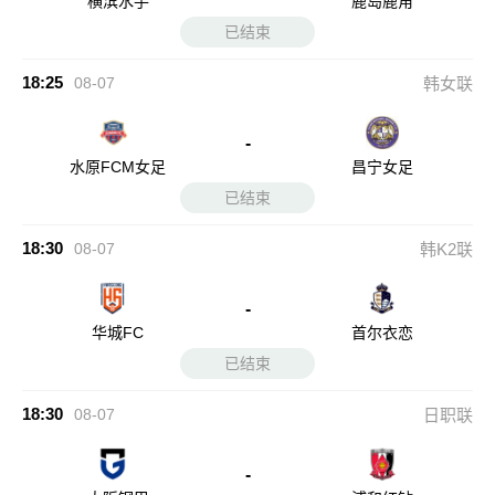
横滨水手
鹿岛鹿角
已结束
18:25
08-07
韩女联
-
水原FCM女足
昌宁女足
已结束
18:30
08-07
韩K2联
-
华城FC
首尔衣恋
已结束
18:30
08-07
日职联
-