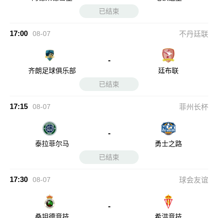
已结束
17:00
08-07
不丹廷联
-
齐朗足球俱乐部
廷布联
已结束
17:15
08-07
菲州长杯
-
泰拉菲尔马
勇士之路
已结束
17:30
08-07
球会友谊
-
桑坦德竞技
希洪竞技