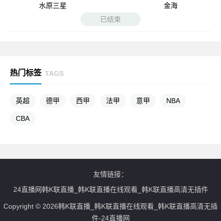
水原三星
金海
已结束
热门标签
TAGS
英超
德甲
西甲
法甲
意甲
NBA
CBA
友情链接：
24直播网韩K联直播_韩K联直播在线观看_韩K联直播高清无插件
Copyright © 2026韩K联直播_韩K联直播在线观看_韩K联直播高清无插
件-24直播网