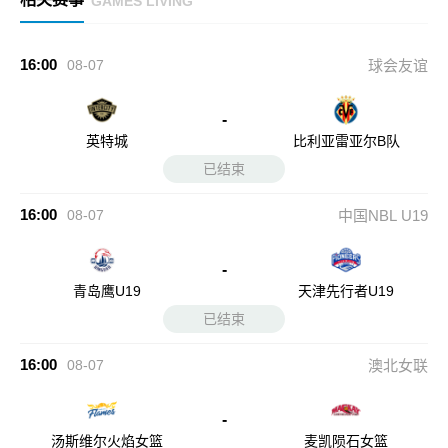
GAMES LIVING
16:00
08-07
球会友谊
-
英特城
比利亚雷亚尔B队
已结束
16:00
08-07
中国NBL U19
-
青岛鹰U19
天津先行者U19
已结束
16:00
08-07
澳北女联
-
汤斯维尔火焰女篮
麦凯陨石女篮