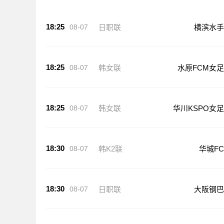
18:25
08-07
日职联
横滨水手
18:25
08-07
韩女联
水原FCM女足
18:25
08-07
韩女联
华川KSPO女足
18:30
08-07
韩K2联
华城FC
18:30
08-07
日职联
大阪钢巴