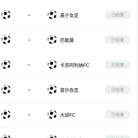
-
已结束
昌宁女足
-
已结束
巴勒莫
-
已结束
卡苏阿利纳FC
-
已结束
首尔衣恋
-
已结束
大邱FC