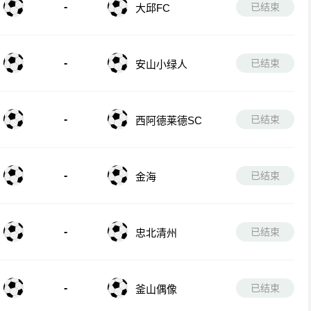
-
已结束
大邱FC
-
已结束
安山小绿人
-
已结束
西阿德莱德SC
-
已结束
金海
-
已结束
忠北清州
-
已结束
釜山偶像