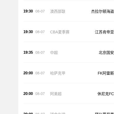
19:30
08-07
澳西部联
杰拉尔顿海盗
19:30
08-07
CBA夏季赛
江苏肯帝亚
19:35
08-07
中超
北京国安
20:00
08-07
哈萨克甲
FK阿雷斯
20:00
08-07
阿美超
休尼克FC