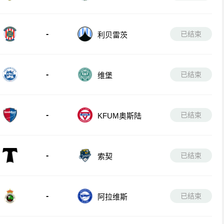
-
已结束
利贝雷茨
-
已结束
维堡
-
已结束
KFUM奥斯陆
-
已结束
索契
-
已结束
阿拉维斯