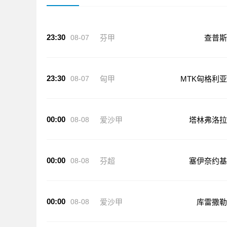
23:30
08-07
芬甲
查普斯
23:30
08-07
匈甲
MTK匈格利亚
00:00
08-08
爱沙甲
塔林弗洛拉
00:00
08-08
芬超
塞伊奈约基
00:00
08-08
爱沙甲
库雷撒勒