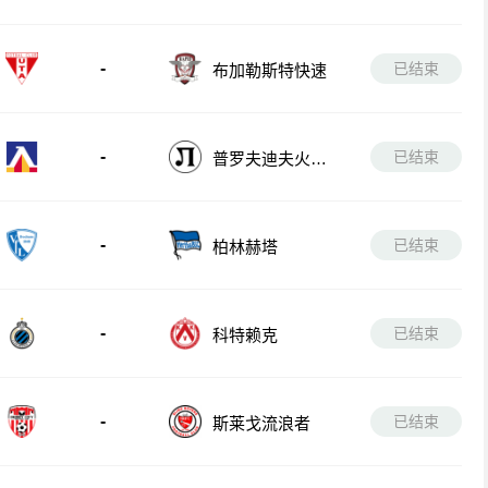
-
已结束
布加勒斯特快速
-
已结束
普罗夫迪夫火车
头
-
已结束
柏林赫塔
-
已结束
科特赖克
-
已结束
斯莱戈流浪者