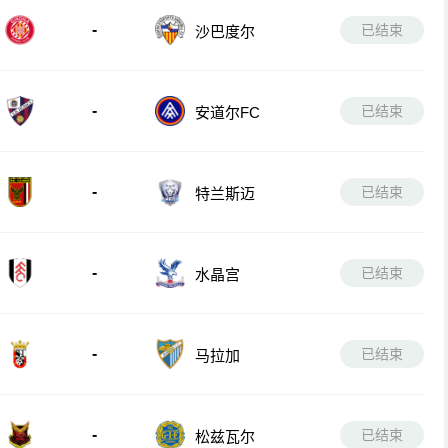
-
已结束
沙巴度尔
-
已结束
安道尔FC
-
已结束
特兰斯迈
-
已结束
水晶宫
-
已结束
马拉加
-
已结束
松兹瓦尔