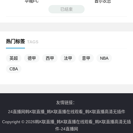
华城FC
首尔衣恋
已结束
热门标签
TAGS
英超
德甲
西甲
法甲
意甲
NBA
CBA
友情链接：
24直播网韩K联直播_韩K联直播在线观看_韩K联直播高清无插件
Copyright © 2026韩K联直播_韩K联直播在线观看_韩K联直播高清无插
件-24直播网