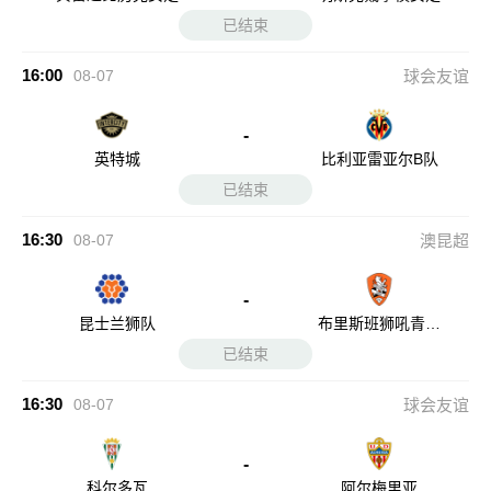
已结束
16:00
08-07
球会友谊
-
英特城
比利亚雷亚尔B队
已结束
16:30
08-07
澳昆超
-
昆士兰狮队
布里斯班狮吼青年
队
已结束
16:30
08-07
球会友谊
-
科尔多瓦
阿尔梅里亚