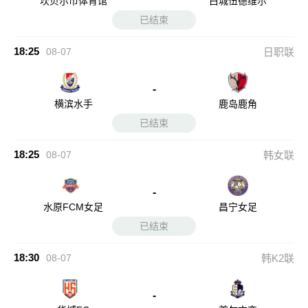
坎贝尔市体育馆
白城伍德维尔
已结束
18:25
08-07
日职联
-
横滨水手
鹿岛鹿角
已结束
18:25
08-07
韩女联
-
水原FCM女足
昌宁女足
已结束
18:30
08-07
韩K2联
-