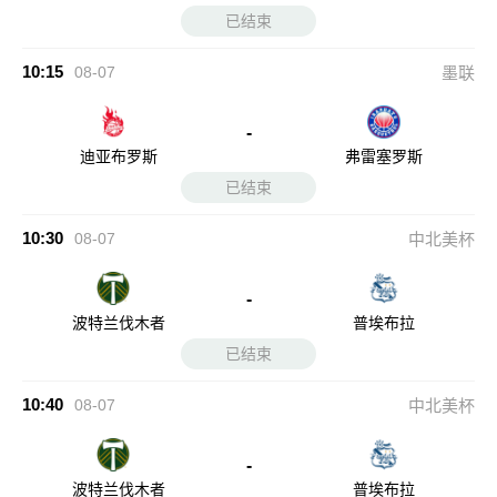
已结束
10:15
08-07
墨联
-
迪亚布罗斯
弗雷塞罗斯
已结束
10:30
08-07
中北美杯
-
波特兰伐木者
普埃布拉
已结束
10:40
08-07
中北美杯
-
波特兰伐木者
普埃布拉