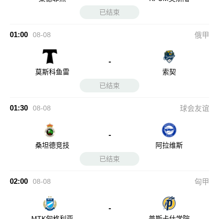
已结束
01:00
08-08
俄甲
-
莫斯科鱼雷
索契
已结束
01:30
08-08
球会友谊
-
桑坦德竞技
阿拉维斯
已结束
02:00
08-08
匈甲
-
MTK匈格利亚
普斯卡什学院