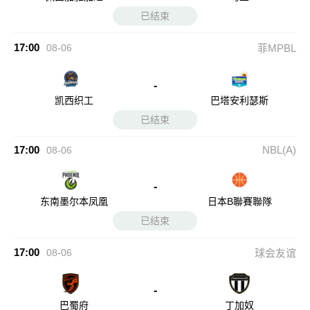
已结束
17:00
08-06
菲MPBL
-
凯西织工
巴塔安利瑟斯
已结束
17:00
NBL(A)
08-06
-
东南墨尔本凤凰
日本B聯賽聯隊
已结束
17:00
08-06
球会友谊
-
巴蜀府
丁加奴