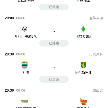
奥杜斯基克
汗腾格里
已结束
20:00
08-06
哈萨克甲
-
叶利迈塞米B队
卡拉特B队
已结束
20:30
08-06
印尼总杯
-
万隆
帕尔斯巴亚
已结束
20:30
08-06
越南联
-