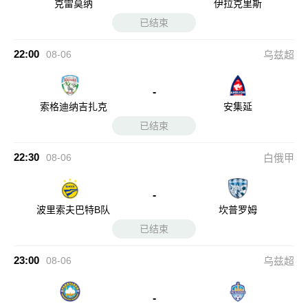
克雷莫纳
伊拉克里斯
已结束
22:00
08-06
乌兹超
-
索格迪纳吉扎克
安集延
已结束
22:30
08-06
白俄甲
-
波里索夫巴特B队
坎普罗姆
已结束
23:00
08-06
乌兹超
-