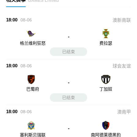
GAMES LIVING
18:00
08-06
澳新南联
-
格兰维利狂怒
费拉瑟
已结束
18:00
08-06
球会友谊
-
巴蜀府
丁加奴
已结束
18:00
08-06
澳南甲
-
塞利斯贝瑞联
南阿德莱德黑豹