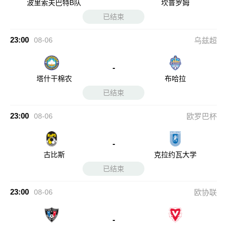
波里索夫巴特B队
坎普罗姆
已结束
23:00
08-06
乌兹超
-
塔什干棉农
布哈拉
已结束
23:00
08-06
欧罗巴杯
-
古比斯
克拉约瓦大学
已结束
23:00
08-06
欧协联
-