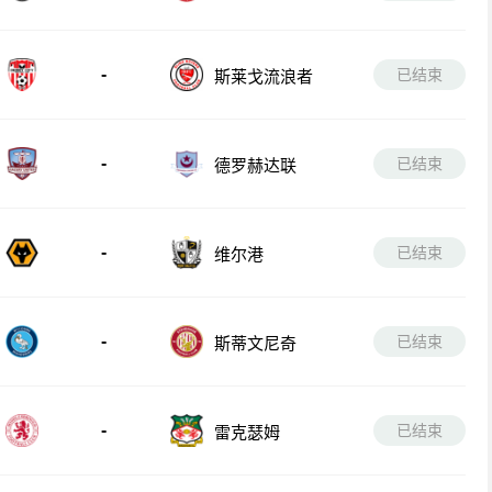
-
已结束
斯莱戈流浪者
-
已结束
德罗赫达联
-
已结束
维尔港
-
已结束
斯蒂文尼奇
-
已结束
雷克瑟姆