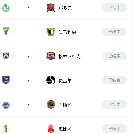
-
已结束
邓多克
-
已结束
法马利康
-
已结束
格林达维克
-
已结束
费基尔
-
已结束
库斯科
-
已结束
瓜比拉