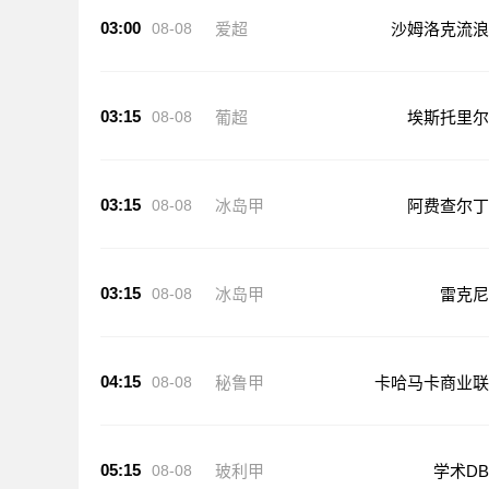
03:00
08-08
爱超
沙姆洛克流浪
03:15
08-08
葡超
埃斯托里尔
03:15
08-08
冰岛甲
阿费查尔丁
03:15
08-08
冰岛甲
雷克尼
04:15
08-08
秘鲁甲
卡哈马卡商业联
05:15
08-08
玻利甲
学术DB