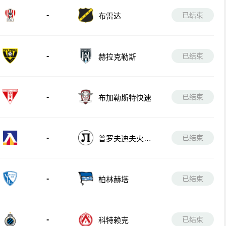
-
已结束
布雷达
-
已结束
赫拉克勒斯
-
已结束
布加勒斯特快速
-
已结束
普罗夫迪夫火车
头
-
已结束
柏林赫塔
-
已结束
科特赖克