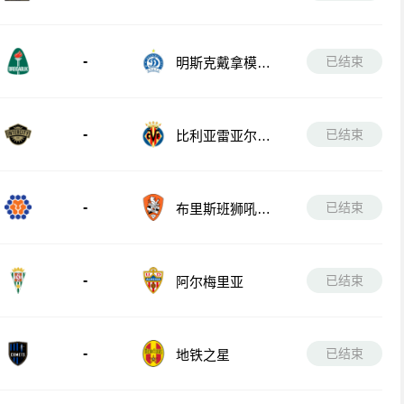
-
已结束
明斯克戴拿模女
足
-
已结束
比利亚雷亚尔B
队
-
已结束
布里斯班狮吼青
年队
-
已结束
阿尔梅里亚
-
已结束
地铁之星