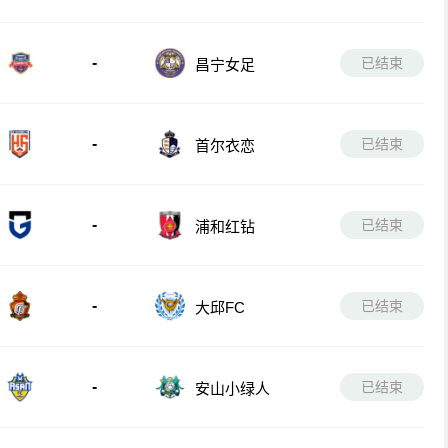
-
已结束
昌宁女足
-
已结束
首尔衣恋
-
已结束
浦和红钻
-
已结束
大邱FC
-
已结束
安山小绿人