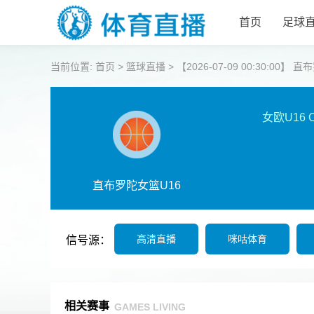
首页
足球
当前位置:
首页
>
篮球直播
>
【2026-07-09 00:30:00
女欧U16 
直布罗陀女篮U16
高清直播
咪咕体育
信号源：
相关赛事
GAMES LIVING