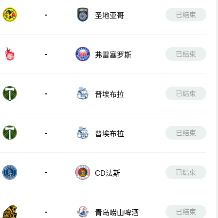
-
已结束
圣地亚哥
-
已结束
弗雷塞罗斯
-
已结束
普埃布拉
-
已结束
普埃布拉
-
已结束
CD法斯
-
已结束
青岛崂山啤酒