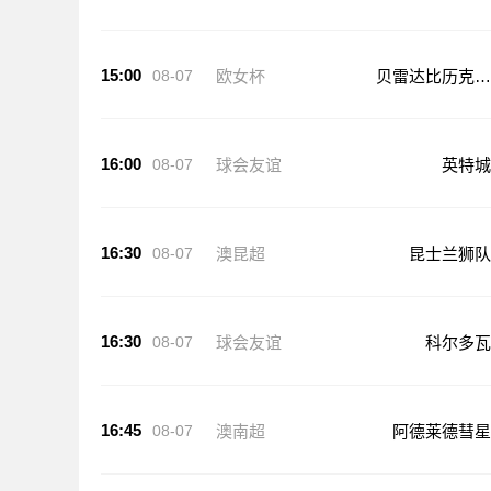
15:00
08-07
欧女杯
贝雷达比历克女
足
16:00
08-07
球会友谊
英特城
16:30
08-07
澳昆超
昆士兰狮队
16:30
08-07
球会友谊
科尔多瓦
16:45
08-07
澳南超
阿德莱德彗星