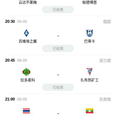
云达不莱梅
帕德博恩
已结束
20:30
08-08
俄超
-
苏维埃之翼
巴蒂卡
已结束
20:45
08-08
波兰超
-
拉多麦科
扎布热矿工
已结束
21:00
08-08
东南锦
-