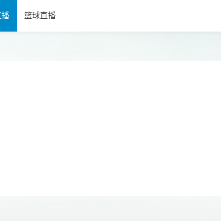
直播
篮球直播