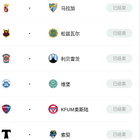
-
已结束
马拉加
-
已结束
松兹瓦尔
-
已结束
利贝雷茨
-
已结束
维堡
-
已结束
KFUM奥斯陆
-
已结束
索契