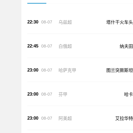
22:30
08-07
乌兹超
塔什干火车头
22:45
08-07
白俄超
纳夫田
23:00
08-07
哈萨克甲
图兰突厥斯坦
23:00
08-07
芬甲
哈卡
23:00
08-07
阿美超
艾拉华特