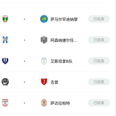
-
已结束
萨马尔罕迪纳摩
-
已结束
阿森纳捷尔任斯
克
-
已结束
艾斯坦拿B队
-
已结束
吉普
-
已结束
萨达拉帕特