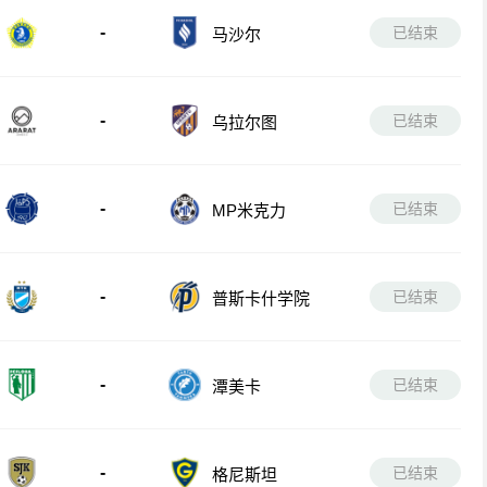
-
已结束
马沙尔
-
已结束
乌拉尔图
-
已结束
MP米克力
-
已结束
普斯卡什学院
-
已结束
潭美卡
-
已结束
格尼斯坦