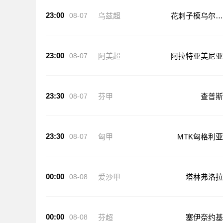
23:00
08-07
乌兹超
花刺子模乌尔根
奇
23:00
08-07
阿美超
阿拉特亚美尼亚
23:30
08-07
芬甲
查普斯
23:30
08-07
匈甲
MTK匈格利亚
00:00
08-08
爱沙甲
塔林弗洛拉
00:00
08-08
芬超
塞伊奈约基