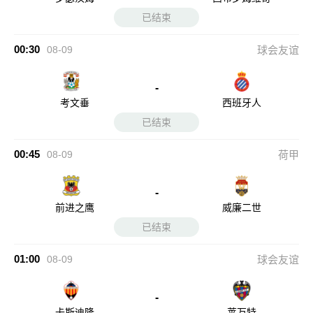
已结束
00:30
08-09
球会友谊
-
考文垂
西班牙人
已结束
00:45
08-09
荷甲
-
前进之鹰
威廉二世
已结束
01:00
08-09
球会友谊
-
卡斯迪隆
莱万特