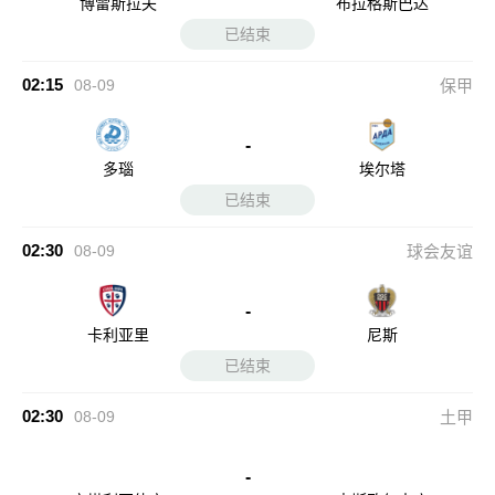
博雷斯拉夫
布拉格斯巴达
已结束
02:15
08-09
保甲
-
多瑙
埃尔塔
已结束
02:30
08-09
球会友谊
-
卡利亚里
尼斯
已结束
02:30
08-09
土甲
-