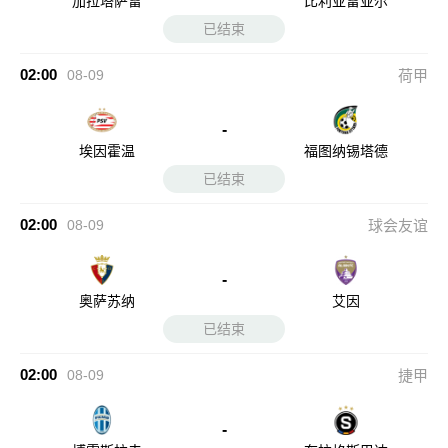
加拉塔萨雷
比利亚雷亚尔
已结束
02:00
08-09
荷甲
-
埃因霍温
福图纳锡塔德
已结束
02:00
08-09
球会友谊
-
奥萨苏纳
艾因
已结束
02:00
08-09
捷甲
-