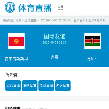
当前位置:
首页
>
足球直播
>
【2026-06-03 22:30:00】 吉尔吉斯斯坦 VS 肯尼亚
国际友谊
2026-06-03 22:30
完赛
吉尔吉斯斯坦
肯尼亚
信号源：
高清直播
咪咕体育
免费直播
腾讯体育
相关赛事