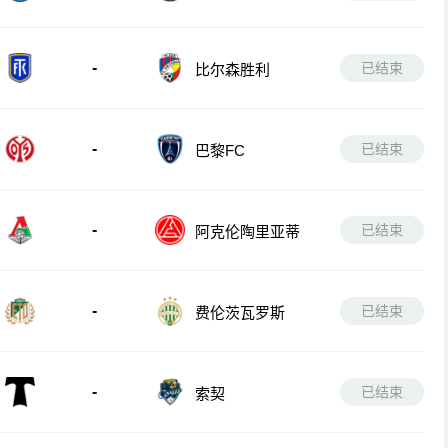
-
已结束
比尔森胜利
-
已结束
巴黎FC
-
已结束
阿克伦陶里亚蒂
-
已结束
费伦茨瓦罗斯
-
已结束
索契