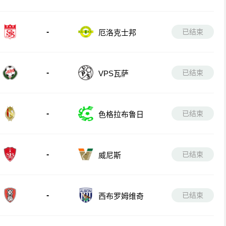
陆军
-
已结束
厄洛克士邦
-
已结束
VPS瓦萨
-
已结束
色格拉布鲁日
-
已结束
威尼斯
-
已结束
西布罗姆维奇