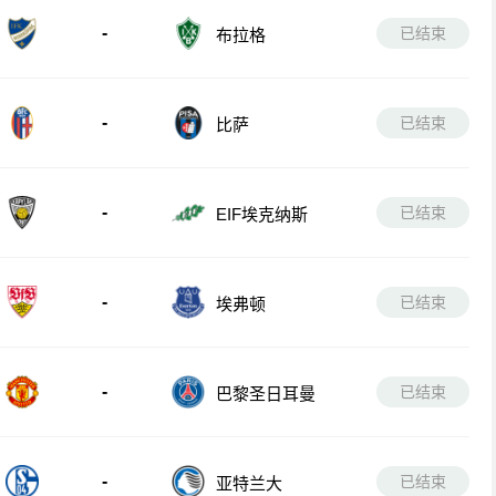
-
已结束
布拉格
-
已结束
比萨
-
已结束
EIF埃克纳斯
-
已结束
埃弗顿
-
已结束
巴黎圣日耳曼
-
已结束
亚特兰大