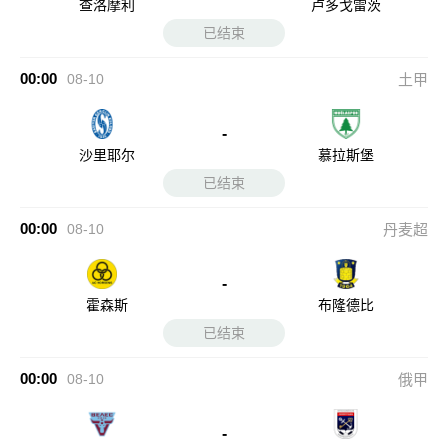
查洛摩利
卢多戈雷茨
已结束
00:00
08-10
土甲
-
沙里耶尔
慕拉斯堡
已结束
00:00
08-10
丹麦超
-
霍森斯
布隆德比
已结束
00:00
08-10
俄甲
-