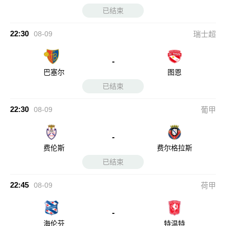
已结束
22:30
08-09
瑞士超
-
巴塞尔
图恩
已结束
22:30
08-09
葡甲
-
费伦斯
费尔格拉斯
已结束
22:45
08-09
荷甲
-
海伦芬
特温特