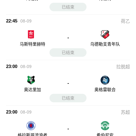
已结束
22:45
08-09
荷乙
-
马斯特里赫特
乌德勒支青年队
已结束
23:00
08-09
拉脱超
-
奥达里加
奥格雷联合
已结束
23:00
08-09
苏超
-
格拉斯哥流浪者
希伯尼安