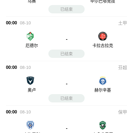
马赛
毕尔巴鄂竞技
已结束
00:00
08-10
土甲
-
厄德尔
卡拉古拉克
已结束
00:00
08-10
芬超
-
奥卢
赫尔辛基
已结束
00:00
08-10
保甲
-