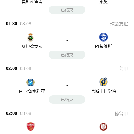
莫斯科鱼雷
索契
已结束
01:30
08-08
球会友谊
-
桑坦德竞技
阿拉维斯
已结束
02:00
08-08
匈甲
-
MTK匈格利亚
普斯卡什学院
已结束
02:00
08-08
秘鲁甲
-