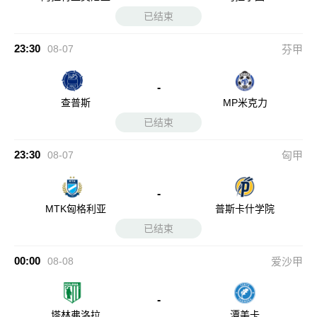
已结束
23:30
08-07
芬甲
-
查普斯
MP米克力
已结束
23:30
08-07
匈甲
-
MTK匈格利亚
普斯卡什学院
已结束
00:00
08-08
爱沙甲
-
塔林弗洛拉
潭美卡