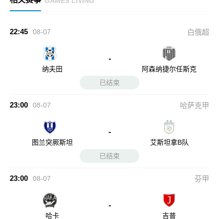
GAMES LIVING
22:45
08-07
白俄超
-
纳夫田
阿森纳捷尔任斯克
已结束
23:00
08-07
哈萨克甲
-
图兰突厥斯坦
艾斯坦拿B队
已结束
23:00
08-07
芬甲
-
哈卡
吉普