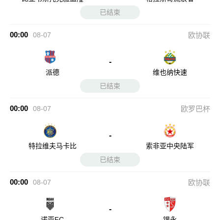
已结束
00:00
08-07
欧协联
-
派德
维也纳快速
已结束
00:00
08-07
欧罗巴杯
-
特拉维夫马卡比
索非亚中央陆军
已结束
00:00
08-07
欧协联
-
诺亚FC
锡永