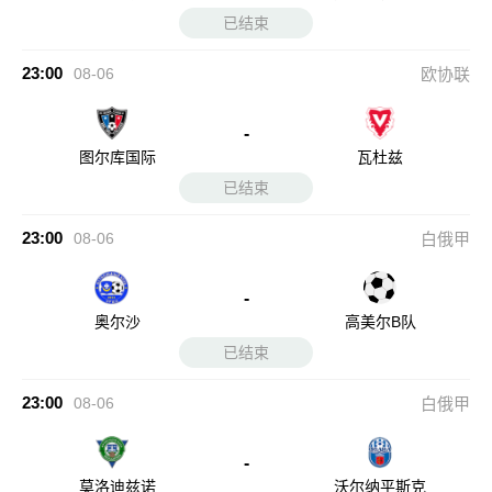
已结束
23:00
08-06
欧协联
-
图尔库国际
瓦杜兹
已结束
23:00
08-06
白俄甲
-
奥尔沙
高美尔B队
已结束
23:00
08-06
白俄甲
-
莫洛迪兹诺
沃尔纳平斯克