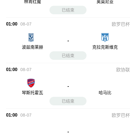
林肯红魔
奥莫尼亚
已结束
01:00
08-07
欧罗巴杯
-
波兹南莱赫
克拉克斯维克
已结束
01:00
08-07
欧协联
-
琴斯托霍瓦
哈马比
已结束
01:00
08-07
欧罗巴杯
-