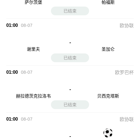
萨尔茨堡
帕福斯
已结束
01:00
08-07
欧协联
-
谢里夫
圣加仑
已结束
01:00
08-07
欧罗巴杯
-
赫拉德茨克拉洛韦
贝西克塔斯
已结束
01:00
08-07
欧协联
-