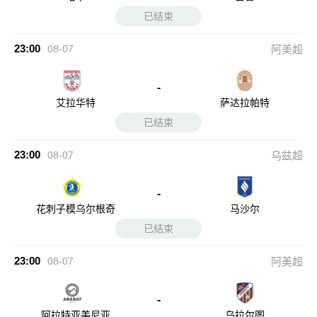
已结束
23:00
08-07
阿美超
-
艾拉华特
萨达拉帕特
已结束
23:00
08-07
乌兹超
-
花刺子模乌尔根奇
马沙尔
已结束
23:00
08-07
阿美超
-
阿拉特亚美尼亚
乌拉尔图