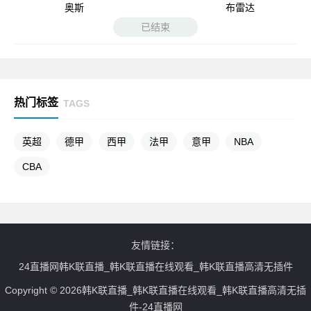
奥斯
布雷达
已结束
热门标签
TAGS
英超
德甲
西甲
法甲
意甲
NBA
CBA
友情链接：
24直播网韩K联直播_韩K联直播在线观看_韩K联直播高清无插件
Copyright © 2026韩K联直播_韩K联直播在线观看_韩K联直播高清无插
件-24直播网