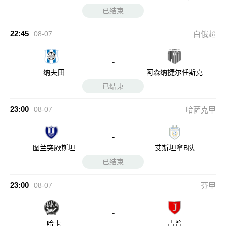
已结束
22:45
08-07
白俄超
-
纳夫田
阿森纳捷尔任斯克
已结束
23:00
08-07
哈萨克甲
-
图兰突厥斯坦
艾斯坦拿B队
已结束
23:00
08-07
芬甲
-
哈卡
吉普