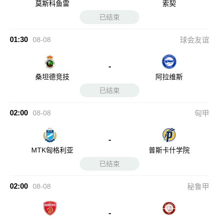
莫斯科鱼雷
索契
已结束
01:30
08-08
球会友谊
-
桑坦德竞技
阿拉维斯
已结束
02:00
08-08
匈甲
-
MTK匈格利亚
普斯卡什学院
已结束
02:00
08-08
秘鲁甲
-